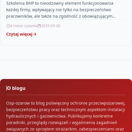
Szkolenia BHP to nieodzowny element funkcjonowania
każdej firmy, wpływający nie tylko na bezpieczeństwo
pracowników, ale także na zgodność z obowiązującym
prawem. Pracodawcy mają obowiązek…
4 minut czytania
2025-03-26
Czytaj więcej
O blogu
Osp-ozarow to blog poświęcony ochronie przeciwpożarowej,
bezpieczeństwu pracy oraz technicznym aspektom instalacji
hydraulicznych i gazownictwa. Publikujemy konkretne
poradniki, przeglądy rozwiązań i wyjaśnienia zagadnień
związanych ze sprzętem strażackim, zabezpieczeniami oraz