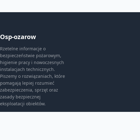
Osp-ozarow
Rzetelne informacje o
bezpieczeństwie pożarowym,
higienie pracy i nowoczesnych
instalacjach technicznych.
Piszemy o rozwiązaniach, które
pomagają lepiej rozumieć
zabezpieczenia, sprzęt oraz
zasady bezpiecznej
eksploatacji obiektów.
KATEGORIE
Bez kategorii