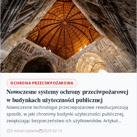
OCHRONA PRZECIWPOŻAROWA
Nowoczesne systemy ochrony przeciwpożarowej
w budynkach użyteczności publicznej
Nowoczesne technologie przeciwpożarowe rewolucjonizują
sposób, w jaki chronimy budynki użyteczności publicznej,
zwiększając bezpieczeństwo ich użytkowników. Artykuł
omawia innowacyjne rozwiązania, takie jak inteligentne
5 minut czytania
2025-02-12
czujniki, systemy…