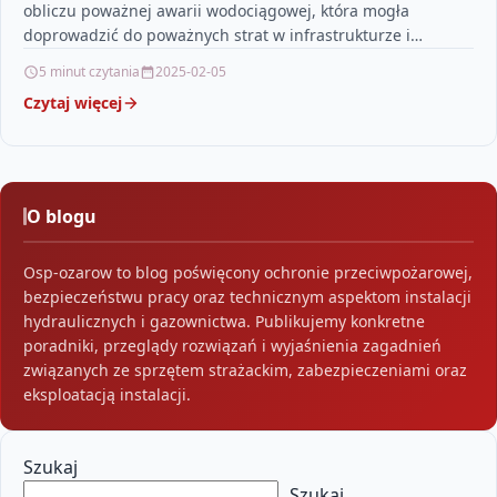
obliczu poważnej awarii wodociągowej, która mogła
doprowadzić do poważnych strat w infrastrukturze i
zagrożenia dla mieszkańców. Kluczową…
5 minut czytania
2025-02-05
Czytaj więcej
O blogu
Osp-ozarow to blog poświęcony ochronie przeciwpożarowej,
bezpieczeństwu pracy oraz technicznym aspektom instalacji
hydraulicznych i gazownictwa. Publikujemy konkretne
poradniki, przeglądy rozwiązań i wyjaśnienia zagadnień
związanych ze sprzętem strażackim, zabezpieczeniami oraz
eksploatacją instalacji.
Szukaj
Szukaj