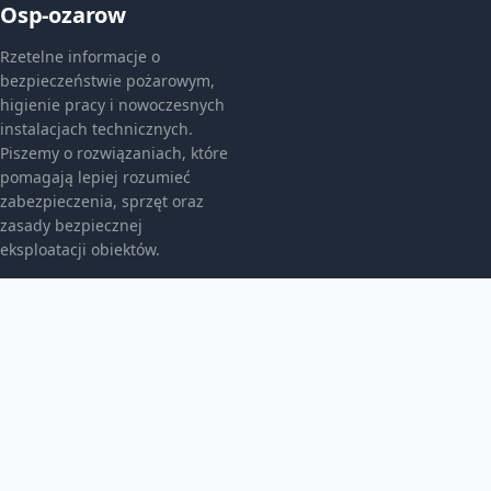
Osp-ozarow
Rzetelne informacje o
bezpieczeństwie pożarowym,
higienie pracy i nowoczesnych
instalacjach technicznych.
Piszemy o rozwiązaniach, które
pomagają lepiej rozumieć
zabezpieczenia, sprzęt oraz
zasady bezpiecznej
eksploatacji obiektów.
KATEGORIE
Bez kategorii
Bez kategorii
Bezpieczeństwo I Bhp
TEMATY