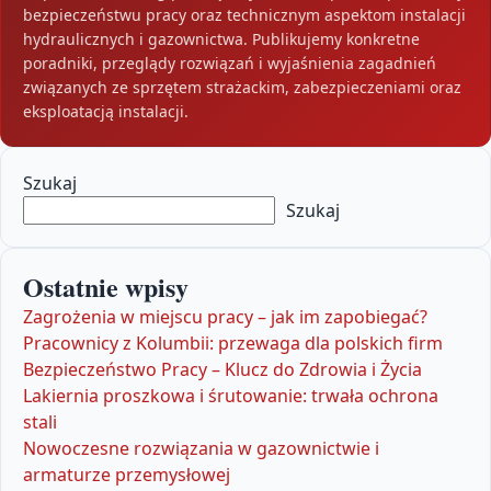
bezpieczeństwu pracy oraz technicznym aspektom instalacji
hydraulicznych i gazownictwa. Publikujemy konkretne
poradniki, przeglądy rozwiązań i wyjaśnienia zagadnień
związanych ze sprzętem strażackim, zabezpieczeniami oraz
eksploatacją instalacji.
Szukaj
Szukaj
Ostatnie wpisy
Zagrożenia w miejscu pracy – jak im zapobiegać?
Pracownicy z Kolumbii: przewaga dla polskich firm
Bezpieczeństwo Pracy – Klucz do Zdrowia i Życia
Lakiernia proszkowa i śrutowanie: trwała ochrona
stali
Nowoczesne rozwiązania w gazownictwie i
armaturze przemysłowej