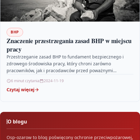
BHP
Znaczenie przestrzegania zasad BHP w miejscu
pracy
Przestrzeganie zasad BHP to fundament bezpiecznego i
zdrowego środowiska pracy, który chroni zarówno
pracowników, jak i pracodawców przed poważnymi
konsekwencjami. Artykuł szczegółowo omawia, dlaczego…
6 minut czytania
2024-11-19
Czytaj więcej
O blogu
Osp-ozarow to blog poświęcony ochronie przeciwpożarowej,