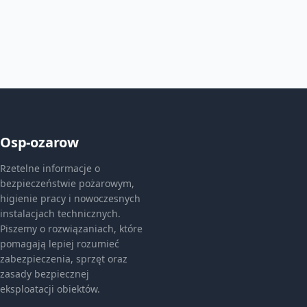
Osp-ozarow
Rzetelne informacje o
bezpieczeństwie pożarowym,
higienie pracy i nowoczesnych
instalacjach technicznych.
Piszemy o rozwiązaniach, które
pomagają lepiej rozumieć
zabezpieczenia, sprzęt oraz
zasady bezpiecznej
eksploatacji obiektów.