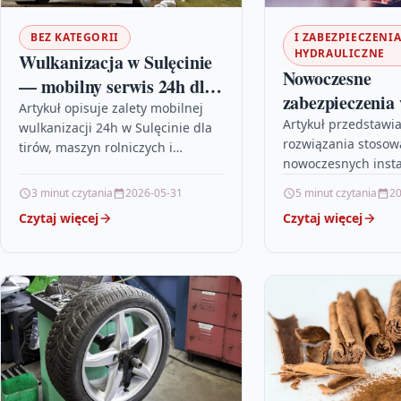
BEZ KATEGORII
I ZABEZPIECZENI
HYDRAULICZNE
Wulkanizacja w Sulęcinie
Nowoczesne
— mobilny serwis 24h dla
zabezpieczenia
tirów, maszyn rolniczych i
Artykuł opisuje zalety mobilnej
instalacjach
Artykuł przedstawi
wulkanizacji 24h w Sulęcinie dla
przemysłu
rozwiązania stoso
hydraulicznych
tirów, maszyn rolniczych i
nowoczesnych insta
przemysłu. Dowiesz się, jakie
hydraulicznych, taki
usługi oferuje serwis, ile może to
3 minut czytania
2026-05-31
5 minut czytania
20
inteligentne syste
kosztować…
Czytaj więcej
Czytaj więcej
monitorujące, zawo
bezpieczeństwa or
materiały uszczeln
na ekstremalne wa