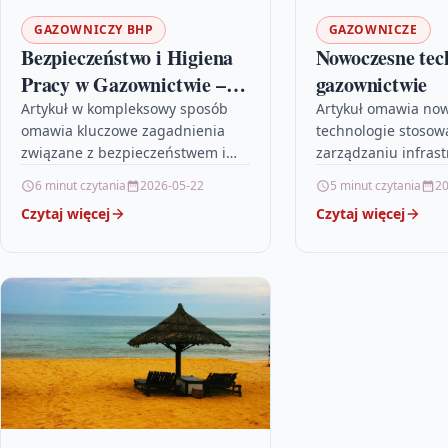
GAZOWNICZY BHP
GAZOWNICZE
Bezpieczeństwo i Higiena
Nowoczesne tec
Pracy w Gazownictwie –
gazownictwie
Kluczowe Zasady
Artykuł w kompleksowy sposób
Artykuł omawia no
omawia kluczowe zagadnienia
technologie stosow
związane z bezpieczeństwem i
zarządzaniu infrast
higieną pracy w branży
gazową, koncentruj
6 minut czytania
2026-05-22
5 minut czytania
20
gazowniczej, podkreślając
innowacyjnych sys
Czytaj więcej
Czytaj więcej
znaczenie przepisów BHP,
monitorowania, cyfr
regularnych szkoleń oraz
procesów oraz roli 
stosowania…
inteligencji. Opisuj