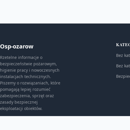
KATE
Osp-ozarow
Bez kat
Rzetelne informacje o
bezpieczeństwie pożarowym,
Bez kat
higienie pracy i nowoczesnych
Bezpie
instalacjach technicznych.
Piszemy o rozwiązaniach, które
pomagają lepiej rozumieć
zabezpieczenia, sprzęt oraz
zasady bezpiecznej
eksploatacji obiektów.