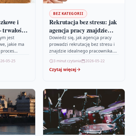
BEZ KATEGORII
zkowe i
Rekrutacja bez stresu: jak
— trwałość
agencja pracy znajdzie
lu
idealnego pracownika
zym jest
Dowiedz się, jak agencja pracy
e, jakie ma
prowadzi rekrutację bez stresu i
a proces
znajdzie idealnego pracownika.
. Dowiesz się
Praktyczne wskazówki i przykłady,
26-05-25
3 minut czytania
2026-05-22
 się ta
które pomogą szybciej zatrudnić
Czytaj więcej
odpowiednią osobę.