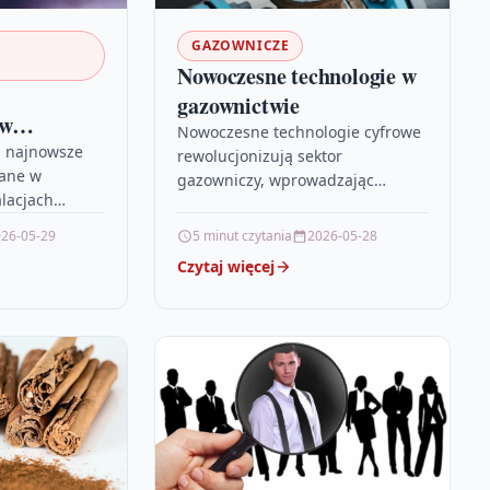
A
GAZOWNICZE
Nowoczesne technologie w
gazownictwie
 w
Nowoczesne technologie cyfrowe
a najnowsze
rewolucjonizują sektor
wane w
gazowniczy, wprowadzając
lacjach
inteligentne systemy
e jak
monitoringu, automatyzacji oraz
26-05-29
5 minut czytania
2026-05-28
my
prognozowania zużycia gazu.
Czytaj więcej
ry
Zastosowanie narzędzi takich jak
az innowacyjne
IoT, SCADA, cyfrowe bliźniaki czy…
iające odporne
runki.…