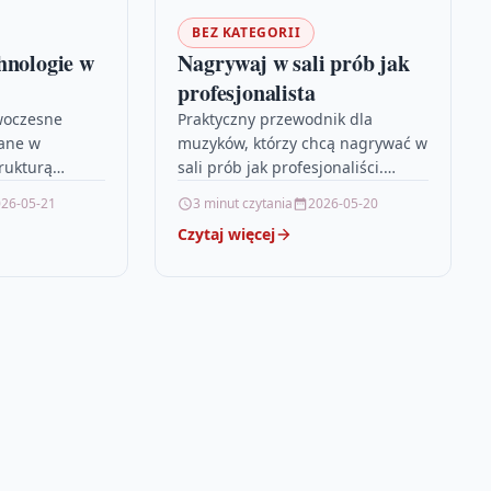
BEZ KATEGORII
hnologie w
Nagrywaj w sali prób jak
profesjonalista
woczesne
Praktyczny przewodnik dla
ane w
muzyków, którzy chcą nagrywać w
rukturą
sali prób jak profesjonaliści.
ąc się na
Dowiesz się, jak przygotować
26-05-21
3 minut czytania
2026-05-20
temach
przestrzeń, wybrać sprzęt,
Czytaj więcej
yzacji
poprawić akustykę i wykonać
sztucznej
dobry…
e, jak dzięki…