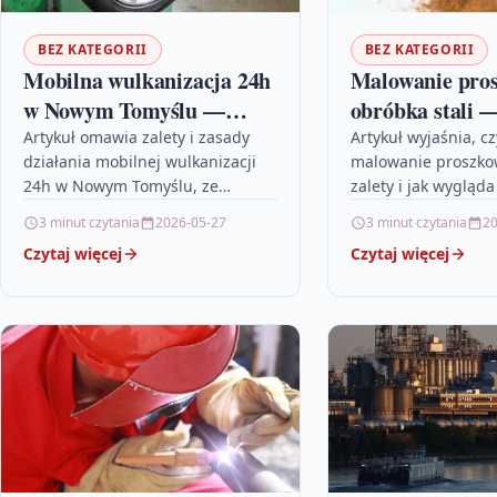
BEZ KATEGORII
BEZ KATEGORII
Mobilna wulkanizacja 24h
Malowanie pros
w Nowym Tomyślu —
obróbka stali 
serwis opon ciężarowych i
w każdym deta
Artykuł omawia zalety i zasady
Artykuł wyjaśnia, c
działania mobilnej wulkanizacji
malowanie proszkow
rolniczych
24h w Nowym Tomyślu, ze
zalety i jak wygląd
wskazówkami praktycznymi i
przygotowania stali
3 minut czytania
2026-05-27
3 minut czytania
20
tabelą usług. Przeczytaj, by
też, gdzie sprawdza
Czytaj więcej
Czytaj więcej
wiedzieć, jak postępować przy…
technologia i…