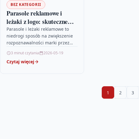
BEZ KATEGORII
Parasole reklamowe i
leżaki z logo: skuteczne
gadżety promocyjne
Parasole i leżaki reklamowe to
niedrogi sposób na zwiększenie
rozpoznawalności marki przez
ekspozycję w miejscach
3 minut czytania
2026-05-19
publicznych. Przeczytaj, jak
Czytaj więcej
zaprojektować i zamówić gadżety,
aby przyniosły…
1
2
3