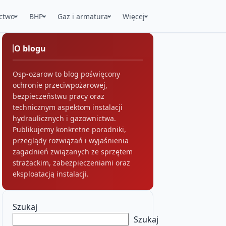
ctwo
BHP
Gaz i armatura
Więcej
O blogu
Osp-ozarow to blog poświęcony
ochronie przeciwpożarowej,
bezpieczeństwu pracy oraz
technicznym aspektom instalacji
hydraulicznych i gazownictwa.
Publikujemy konkretne poradniki,
przeglądy rozwiązań i wyjaśnienia
zagadnień związanych ze sprzętem
strażackim, zabezpieczeniami oraz
eksploatacją instalacji.
Szukaj
Szukaj