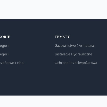
GORIE
TEMATY
egorii
Gazownictwo I Armatura
egorii
Instalacje Hydrauliczne
czeństwo I Bhp
Ochrona Przeciwpożarowa