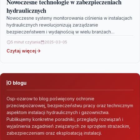
Nowoczesne technologie w zabezpieczeniach
hydraulicznych
Nowoczesne systemy monitorowania ciśnienia w instalacjach
hydraulicznych rewolucjonizują zarządzanie
bezpieczeństwem i wydajnością w wielu branżach
przemysłowych. Dzięki inteligentnym czujnikom, integracji z
5 minut czytania
2025-03-05
technologiami IoT oraz…
Czytaj więcej
O blogu
Osp-ozarow to blog poświęcony ochronie
przeciwpożarowej, bezpieczeństwu pracy oraz technicznym
aspektom instalacji hydraulicznych i gazownictwa.
Publikujemy konkretne poradniki, przeglądy rozwiązań i
wyjaśnienia zagadnień związanych ze sprzętem strażackim,
zabezpieczeniami oraz eksploatacją instalacji.