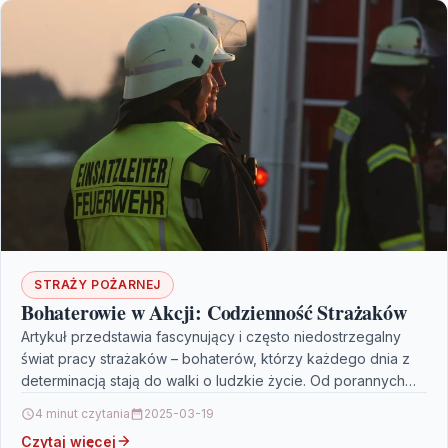
STRAŻY POŻARNEJ
Bohaterowie w Akcji: Codzienność Strażaków
Artykuł przedstawia fascynujący i często niedostrzegalny
świat pracy strażaków – bohaterów, którzy każdego dnia z
determinacją stają do walki o ludzkie życie. Od porannych…
4 minut czytania
2025-03-19
Czytaj więcej