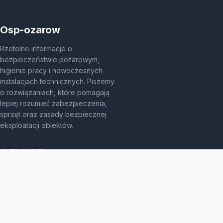
Osp-ozarow
Rzetelne informacje o
bezpieczeństwie pożarowym,
higienie pracy i nowoczesnych
instalacjach technicznych. Piszemy
o rozwiązaniach, które pomagają
lepiej rozumieć zabezpieczenia,
sprzęt oraz zasady bezpiecznej
eksploatacji obiektów.
KATEGORIE
Bez kategorii
Bez kategorii
Bezpieczeństwo I Bhp