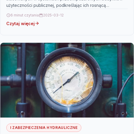
użyteczności publicznej, podkreślając ich rosnącą
skuteczność i znaczenie w zapewnianiu bezpieczeństwa.
6 minut czytania
2025-03-12
Opisano innowacyjne rozwiązania,…
Czytaj więcej
I ZABEZPIECZENIA HYDRAULICZNE