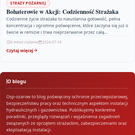
STRAŻY POŻARNEJ
Bohaterowie w Akcji: Codzienność Strażaka
Codzienne życie strażaka to nieustanna gotowość, pełna
koncentracja i ogromne poświęcenie, które zaczyna się już o
świcie w remizie i trwa nieprzerwanie przez całą…
6 minut czytania
2024-07-16
Czytaj więcej
O blogu
Osp-ozarow to blog poświęcony ochronie przeciwpożarowej,
bezpieczeństwu pracy oraz technicznym aspektom instalacji
hydraulicznych i gazownictwa. Publikujemy konkretne
poradniki, przeglądy rozwiązań i wyjaśnienia zagadnień
związanych ze sprzętem strażackim, zabezpieczeniami oraz
eksploatacją instalacji.