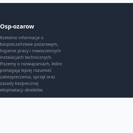
Osp-ozarow
Rzetelne informacje o
bezpieczeństwie pożarowym,
higienie pracy i nowoczesnych
instalacjach technicznych.
Piszemy o rozwiązaniach, które
pomagają lepiej rozumieć
zabezpieczenia, sprzęt oraz
zasady bezpiecznej
eksploatacji obiektów.
KATEGORIE
Bez kategorii
Bez kategorii