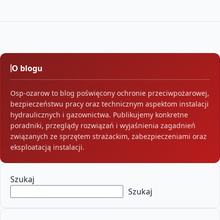
O blogu
Osp-ozarow to blog poświęcony ochronie przeciwpożarowej,
bezpieczeństwu pracy oraz technicznym aspektom instalacji
hydraulicznych i gazownictwa. Publikujemy konkretne
poradniki, przeglądy rozwiązań i wyjaśnienia zagadnień
związanych ze sprzętem strażackim, zabezpieczeniami oraz
eksploatacją instalacji.
Szukaj
Szukaj