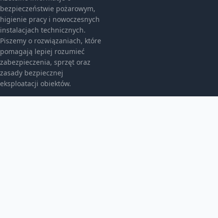
bezpieczeństwie pożarowym,
higienie pracy i nowoczesnych
instalacjach technicznych.
Piszemy o rozwiązaniach, które
pomagają lepiej rozumieć
zabezpieczenia, sprzęt oraz
zasady bezpiecznej
eksploatacji obiektów.
KATEGORIE
Bez kategorii
Bez kategorii
Bezpieczeństwo I Bhp
TEMATY
Gazownictwo I Armatura