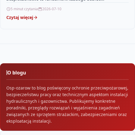
funkcjonującego środowiska zawodowego. Dowiesz się…
5 minut czytania
2026-07-10
Czytaj więcej
O blogu
Osp-ozarow to blog poświęcony ochronie przeciwpożarowej,
bezpieczeństwu pracy oraz technicznym aspektom instalacji
hydraulicznych i gazownictwa. Publikujemy konkretne
poradniki, przeglądy rozwiązań i wyjaśnienia zagadnień
związanych ze sprzętem strażackim, zabezpieczeniami oraz
eksploatacją instalacji.