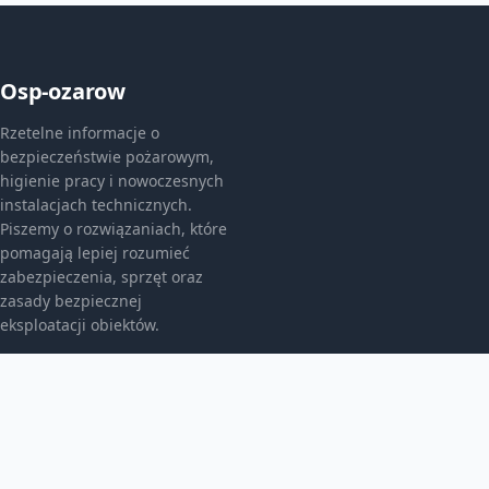
Osp-ozarow
Rzetelne informacje o
bezpieczeństwie pożarowym,
higienie pracy i nowoczesnych
instalacjach technicznych.
Piszemy o rozwiązaniach, które
pomagają lepiej rozumieć
zabezpieczenia, sprzęt oraz
zasady bezpiecznej
eksploatacji obiektów.
KATEGORIE
Bez kategorii
Bez kategorii