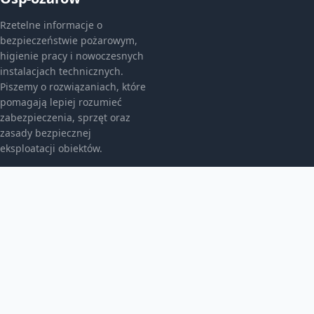
Rzetelne informacje o
bezpieczeństwie pożarowym,
higienie pracy i nowoczesnych
instalacjach technicznych.
Piszemy o rozwiązaniach, które
pomagają lepiej rozumieć
zabezpieczenia, sprzęt oraz
zasady bezpiecznej
eksploatacji obiektów.
KATEGORIE
Bez kategorii
Bez kategorii
Bezpieczeństwo I Bhp
TEMATY