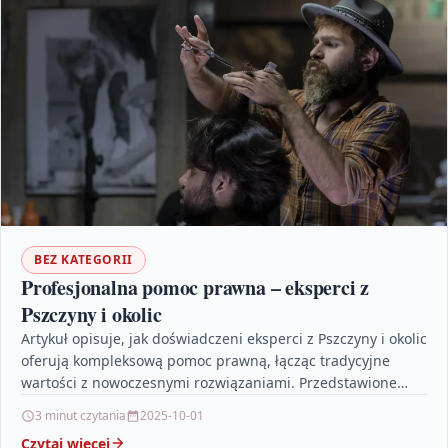
BEZ KATEGORII
Profesjonalna pomoc prawna – eksperci z
Pszczyny i okolic
Artykuł opisuje, jak doświadczeni eksperci z Pszczyny i okolic
oferują kompleksową pomoc prawną, łącząc tradycyjne
wartości z nowoczesnymi rozwiązaniami. Przedstawione
zostały liczne przykłady skutecznego…
3 minut czytania
2025-10-01
Czytaj więcej