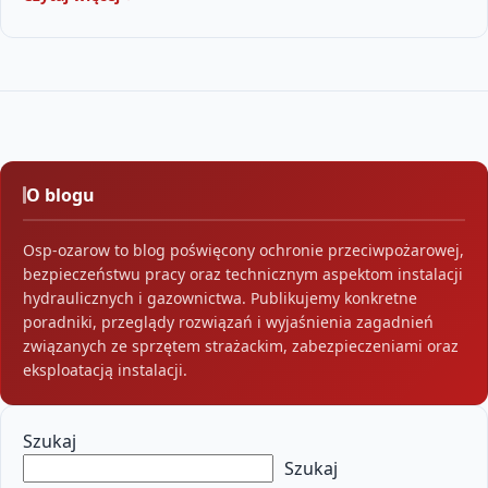
O blogu
Osp-ozarow to blog poświęcony ochronie przeciwpożarowej,
bezpieczeństwu pracy oraz technicznym aspektom instalacji
hydraulicznych i gazownictwa. Publikujemy konkretne
poradniki, przeglądy rozwiązań i wyjaśnienia zagadnień
związanych ze sprzętem strażackim, zabezpieczeniami oraz
eksploatacją instalacji.
Szukaj
Szukaj