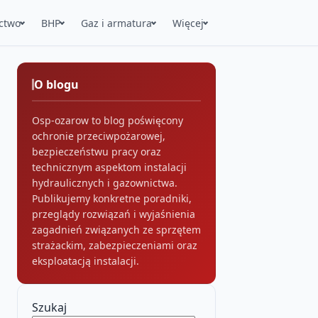
ctwo
BHP
Gaz i armatura
Więcej
O blogu
Osp-ozarow to blog poświęcony
ochronie przeciwpożarowej,
bezpieczeństwu pracy oraz
technicznym aspektom instalacji
hydraulicznych i gazownictwa.
Publikujemy konkretne poradniki,
przeglądy rozwiązań i wyjaśnienia
zagadnień związanych ze sprzętem
strażackim, zabezpieczeniami oraz
eksploatacją instalacji.
Szukaj