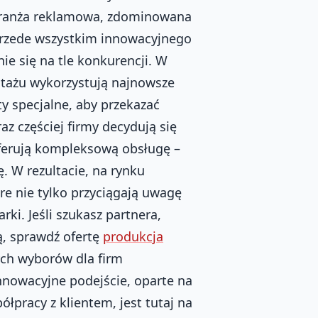
Branża reklamowa, zdominowana
rzede wszystkim innowacyjnego
ie się na tle konkurencji. W
ontażu wykorzystują najnowsze
y specjalne, aby przekazać
z częściej firmy decydują się
oferują kompleksową obsługę –
ę. W rezultacie, na rynku
óre nie tylko przyciągają uwagę
ki. Jeśli szukasz partnera,
ą, sprawdź ofertę
produkcja
ych wyborów dla firm
nnowacyjne podejście, oparte na
łpracy z klientem, jest tutaj na