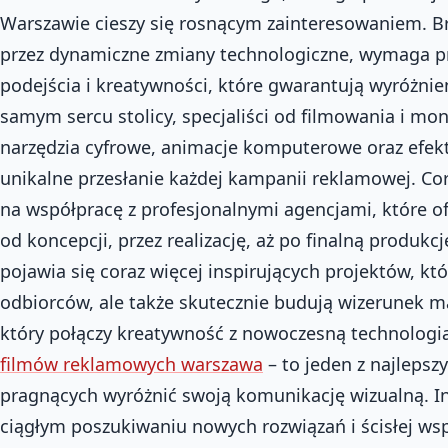
Warszawie cieszy się rosnącym zainteresowaniem. 
przez dynamiczne zmiany technologiczne, wymaga p
podejścia i kreatywności, które gwarantują wyróżnien
samym sercu stolicy, specjaliści od filmowania i m
narzędzia cyfrowe, animacje komputerowe oraz efekt
unikalne przesłanie każdej kampanii reklamowej. Cora
na współpracę z profesjonalnymi agencjami, które 
od koncepcji, przez realizację, aż po finalną produkcj
pojawia się coraz więcej inspirujących projektów, kt
odbiorców, ale także skutecznie budują wizerunek mar
który połączy kreatywność z nowoczesną technologi
filmów reklamowych warszawa
– to jeden z najlepsz
pragnących wyróżnić swoją komunikację wizualną. I
ciągłym poszukiwaniu nowych rozwiązań i ścisłej wspó