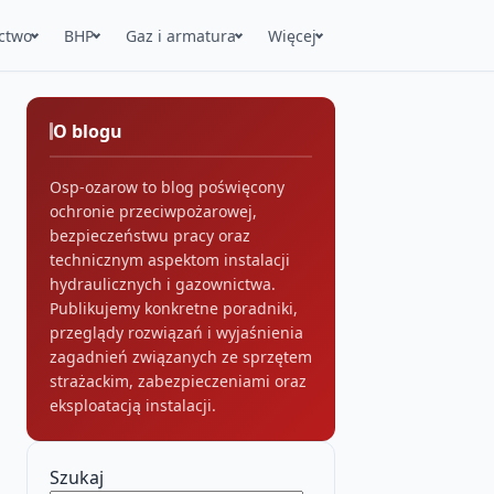
ctwo
BHP
Gaz i armatura
Więcej
O blogu
Osp-ozarow to blog poświęcony
ochronie przeciwpożarowej,
bezpieczeństwu pracy oraz
technicznym aspektom instalacji
hydraulicznych i gazownictwa.
Publikujemy konkretne poradniki,
przeglądy rozwiązań i wyjaśnienia
zagadnień związanych ze sprzętem
strażackim, zabezpieczeniami oraz
eksploatacją instalacji.
Szukaj