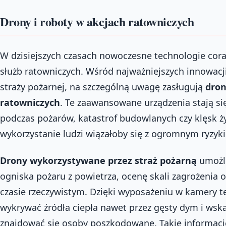
Drony i roboty w akcjach ratowniczych
W dzisiejszych czasach nowoczesne technologie coraz
służb ratowniczych. Wśród najważniejszych innowacji
straży pożarnej, na szczególną uwagę zasługują
dron
ratowniczych
. Te zaawansowane urządzenia stają s
podczas pożarów, katastrof budowlanych czy klęsk ż
wykorzystanie ludzi wiązałoby się z ogromnym ryzyk
Drony wykorzystywane przez straż pożarną
umożli
ogniska pożaru z powietrza, ocenę skali zagrożenia 
czasie rzeczywistym. Dzięki wyposażeniu w kamery 
wykrywać źródła ciepła nawet przez gęsty dym i ws
znajdować się osoby poszkodowane. Takie informacj