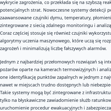
wykrycie zagrożenia, co przekłada się na szybszą reak
potencjalnych strat. Nowoczesne systemy detekcji p
zaawansowane czujniki dymu, temperatury, płomienia
zintegrowane z siecią zdalnego monitoringu i analiz
Coraz częściej stosuje się również czujniki wykorzyst
algorytmy uczenia maszynowego, które uczą się ro
zagrożeń i minimalizują liczbę fałszywych alarmów.
Jednym z najbardziej przełomowych rozwiązań są int
pożarów oparte na kamerach termowizyjnych i anali
one identyfikację punktów zapalnych w jednym z naj
nawet w miejscach trudno dostępnych lub niebezpiecz
Takie systemy mogą być zintegrowane z infrastruktur
tylko na błyskawiczne zawiadomienie służb ratunkow
uruchomienie procedur ewakuacyjnych i zabezpieczaj