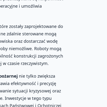
peracyjne i umożliwia
które zostały zaprojektowane do
lne zdalnie sterowane mogą
owiska oraz dostarczać wodę
byłoby niemożliwe. Roboty mogą
bilność konstrukcji zagrożonych
j w czasie rzeczywistym.
pożarnej
nie tylko zwiększa
awia efektywność i precyzję
wanie sytuacji kryzysowej oraz
e. Inwestycje w tego typu
tkach Państwowej i Ochotniczej