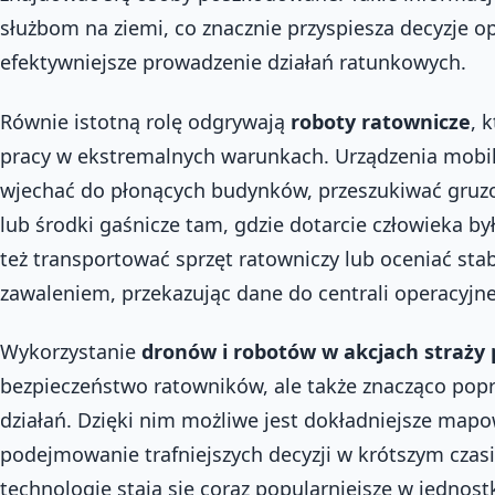
służbom na ziemi, co znacznie przyspiesza decyzje o
efektywniejsze prowadzenie działań ratunkowych.
Równie istotną rolę odgrywają
roboty ratownicze
, 
pracy w ekstremalnych warunkach. Urządzenia mobi
wjechać do płonących budynków, przeszukiwać gruz
lub środki gaśnicze tam, gdzie dotarcie człowieka 
też transportować sprzęt ratowniczy lub oceniać sta
zawaleniem, przekazując dane do centrali operacyjne
Wykorzystanie
dronów i robotów w akcjach straży 
bezpieczeństwo ratowników, ale także znacząco popr
działań. Dzięki nim możliwe jest dokładniejsze mapo
podejmowanie trafniejszych decyzji w krótszym czasi
technologie stają się coraz popularniejsze w jednos