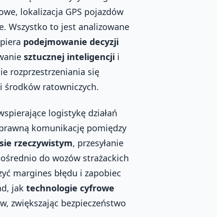
mowe, lokalizacja GPS pojazdów
. Wszystko to jest analizowane
spiera
podejmowanie decyzji
owanie
sztucznej inteligencji
i
 rozprzestrzeniania się
 i środków ratowniczych.
spierające logistykę działań
 sprawną komunikację pomiędzy
sie rzeczywistym
, przesyłanie
ośrednio do wozów strażackich
zyć margines błędu i zapobiec
ad, jak
technologie cyfrowe
ów, zwiększając bezpieczeństwo