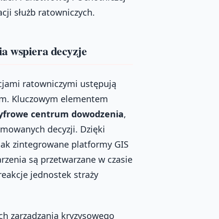
acji służb ratowniczych.
ia wspiera decyzje
kcjami ratowniczymi ustępują
ym. Kluczowym elementem
yfrowe centrum dowodzenia
,
jmowanych decyzji. Dzięki
k zintegrowane platformy GIS
rzenia są przetwarzane w czasie
reakcje jednostek straży
ch zarządzania kryzysowego