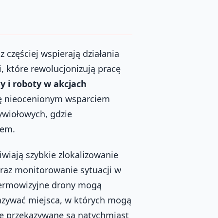
 częściej wspierają działania
, które rewolucjonizują pracę
y i roboty w akcjach
ię nieocenionym wsparciem
ywiołowych, gdzie
iem.
wiają szybkie zlokalizowanie
oraz monitorowanie sytuacji w
termowizyjne drony mogą
kazywać miejsca, w których mogą
e przekazywane są natychmiast