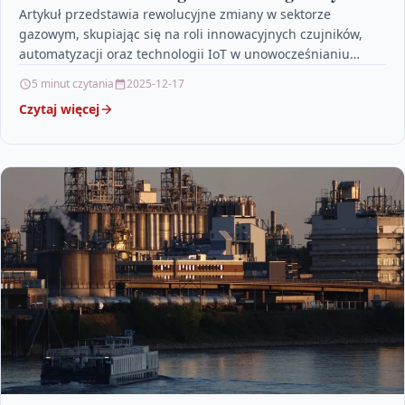
Artykuł przedstawia rewolucyjne zmiany w sektorze
gazowym, skupiając się na roli innowacyjnych czujników,
automatyzacji oraz technologii IoT w unowocześnianiu
infrastruktury przesyłowej. Opisuje, jak nowoczesne…
5 minut czytania
2025-12-17
Czytaj więcej