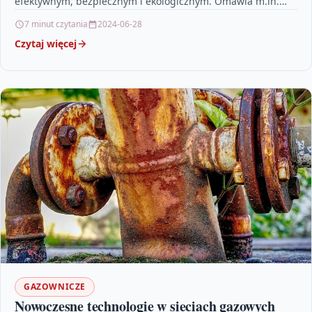
efektywnym, bezpiecznym i ekologicznym. Omawia m.in.
zastosowanie sztucznej inteligencji, cyfrowych bliźniaków,
7 minut czytania
2024-06-28
inteligentnego…
Czytaj więcej
GAZOWNICZE
Nowoczesne technologie w sieciach gazowych