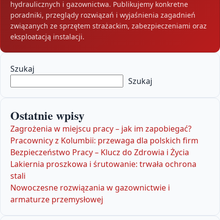
hydraulicznych i gazownictwa. Publikujemy konkretne
poradniki, przeglądy rozwiązań i wyjaśnienia zagadnień
związanych ze sprzętem strażackim, zabezpieczeniami oraz
eksploatacją instalacji.
Szukaj
Szukaj
Ostatnie wpisy
Zagrożenia w miejscu pracy – jak im zapobiegać?
Pracownicy z Kolumbii: przewaga dla polskich firm
Bezpieczeństwo Pracy – Klucz do Zdrowia i Życia
Lakiernia proszkowa i śrutowanie: trwała ochrona
stali
Nowoczesne rozwiązania w gazownictwie i
armaturze przemysłowej