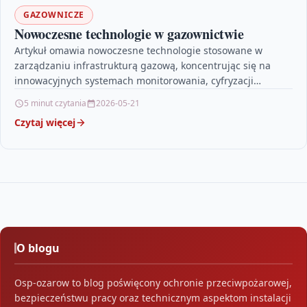
GAZOWNICZE
Nowoczesne technologie w gazownictwie
Artykuł omawia nowoczesne technologie stosowane w
zarządzaniu infrastrukturą gazową, koncentrując się na
innowacyjnych systemach monitorowania, cyfryzacji
procesów oraz roli sztucznej inteligencji. Opisuje, jak
5 minut czytania
2026-05-21
dzięki…
Czytaj więcej
O blogu
Osp-ozarow to blog poświęcony ochronie przeciwpożarowej,
bezpieczeństwu pracy oraz technicznym aspektom instalacji