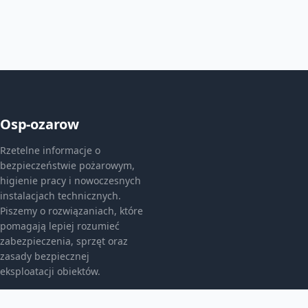
Osp-ozarow
Rzetelne informacje o
bezpieczeństwie pożarowym,
higienie pracy i nowoczesnych
instalacjach technicznych.
Piszemy o rozwiązaniach, które
pomagają lepiej rozumieć
zabezpieczenia, sprzęt oraz
zasady bezpiecznej
eksploatacji obiektów.
KATEGORIE