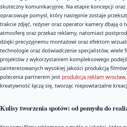
skuteczny komunikacyjnie. Na etapie koncepcji oraz 
opracowuje pomysł, który następnie zostaje przeksz
trakcie zdjęć, reżyser oraz operator kamery dbają o 
atmosferę oraz przekaz reklamy, natomiast postprod
dzięki precyzyjnemu montażowi oraz efektom wizua
technologie oraz doświadczenie specjalistów, wiele f
projektów z wykorzystaniem kompleksowego podejści
zainteresowanych wysokiej jakości produkcją film
polecenia partnerem jest
produkcja reklam wrocław
kreatywność łączą się, tworząc niepowtarzalne kreac
Kulisy tworzenia spotów: od pomysłu do reali
Kreujemy filmy reklamowe z myślą o jakości, która p