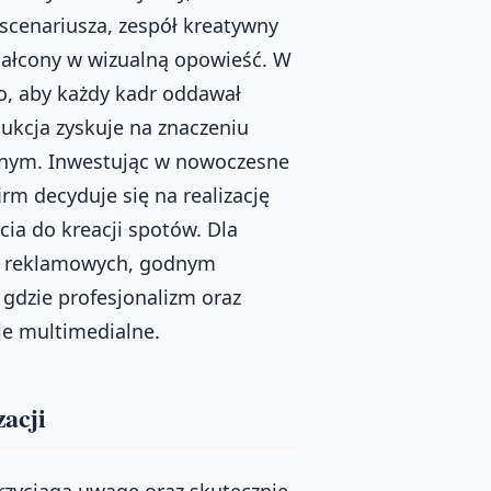
scenariusza, zespół kreatywny
tałcony w wizualną opowieść. W
to, aby każdy kadr oddawał
ukcja zyskuje na znaczeniu
lnym. Inwestując w nowoczesne
irm decyduje się na realizację
a do kreacji spotów. Dla
ów reklamowych, godnym
, gdzie profesjonalizm oraz
je multimedialne.
zacji
rzyciąga uwagę oraz skutecznie