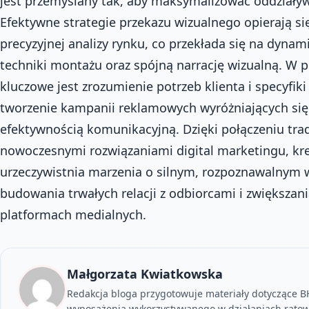
jest przemyślany tak, aby maksymalizować oddziaływ
Efektywne strategie przekazu wizualnego opierają się
precyzyjnej analizy rynku, co przekłada się na dynam
techniki montażu oraz spójną narrację wizualną. W 
kluczowe jest zrozumienie potrzeb klienta i specyfik
tworzenie kampanii reklamowych wyróżniających się
efektywnością komunikacyjną. Dzięki połączeniu tra
nowoczesnymi rozwiązaniami digital marketingu, k
urzeczywistnia marzenia o silnym, rozpoznawalnym 
budowania trwałych relacji z odbiorcami i zwiększa
platformach medialnych.
Małgorzata Kwiatkowska
Redakcja bloga przygotowuje materiały dotyczące BH
wyposażenia wykorzystywanego w działaniach ratow