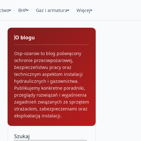
ctwo
BHP
Gaz i armatura
Więcej
O blogu
Osp-ozarow to blog poświęcony
ochronie przeciwpożarowej,
bezpieczeństwu pracy oraz
technicznym aspektom instalacji
hydraulicznych i gazownictwa.
Publikujemy konkretne poradniki,
przeglądy rozwiązań i wyjaśnienia
zagadnień związanych ze sprzętem
strażackim, zabezpieczeniami oraz
eksploatacją instalacji.
Szukaj