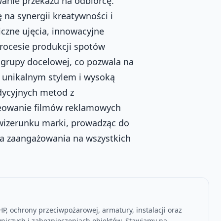
anie przekazu na odbiorcę.
 na synergii kreatywności i
iczne ujęcia, innowacyjne
procesie produkcji spotów
i grupy docelowej, co pozwala na
 unikalnym stylem i wysoką
dycyjnych metod z
reowanie filmów reklamowych
wizerunku marki, prowadząc do
nia zaangażowania na wszystkich
P, ochrony przeciwpożarowej, armatury, instalacji oraz
niczych i zabezpieczeniach obiektów. Stawiamy na