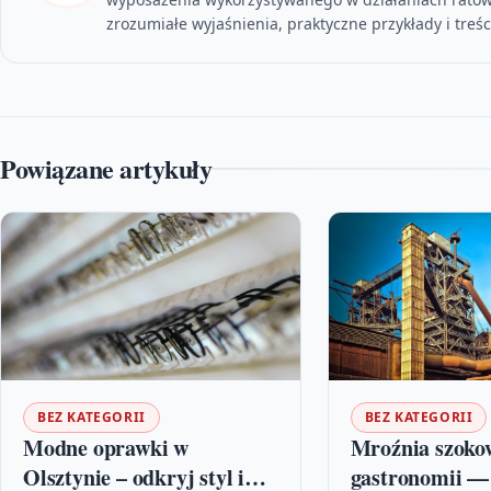
zrozumiałe wyjaśnienia, praktyczne przykłady i tre
Powiązane artykuły
BEZ KATEGORII
BEZ KATEGORII
Modne oprawki w
Mroźnia szoko
Olsztynie – odkryj styl i
gastronomii —