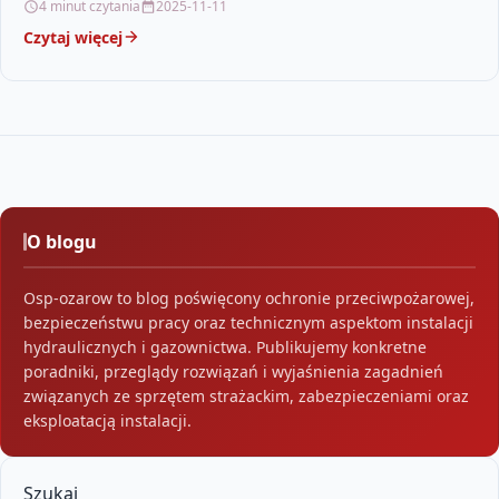
4 minut czytania
2025-11-11
problematyki jest…
Czytaj więcej
O blogu
Osp-ozarow to blog poświęcony ochronie przeciwpożarowej,
bezpieczeństwu pracy oraz technicznym aspektom instalacji
hydraulicznych i gazownictwa. Publikujemy konkretne
poradniki, przeglądy rozwiązań i wyjaśnienia zagadnień
związanych ze sprzętem strażackim, zabezpieczeniami oraz
eksploatacją instalacji.
Szukaj