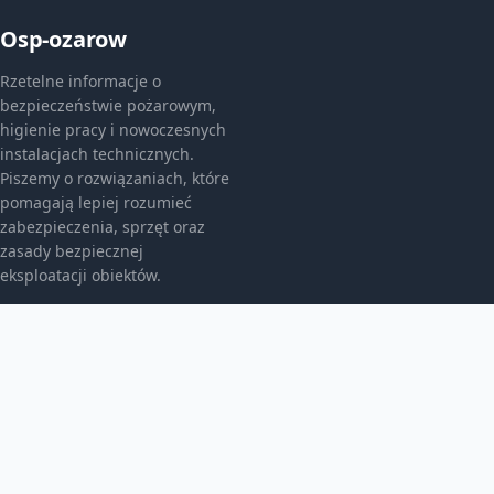
Osp-ozarow
Rzetelne informacje o
bezpieczeństwie pożarowym,
higienie pracy i nowoczesnych
instalacjach technicznych.
Piszemy o rozwiązaniach, które
pomagają lepiej rozumieć
zabezpieczenia, sprzęt oraz
zasady bezpiecznej
eksploatacji obiektów.
KATEGORIE
Bez kategorii
Bez kategorii
Bezpieczeństwo I Bhp