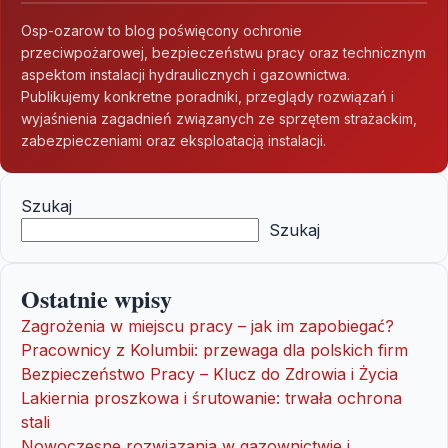
Osp-ozarow to blog poświęcony ochronie
przeciwpożarowej, bezpieczeństwu pracy oraz technicznym
aspektom instalacji hydraulicznych i gazownictwa.
Publikujemy konkretne poradniki, przeglądy rozwiązań i
wyjaśnienia zagadnień związanych ze sprzętem strażackim,
zabezpieczeniami oraz eksploatacją instalacji.
Szukaj
Szukaj
Ostatnie wpisy
Zagrożenia w miejscu pracy – jak im zapobiegać?
Pracownicy z Kolumbii: przewaga dla polskich firm
Bezpieczeństwo Pracy – Klucz do Zdrowia i Życia
Lakiernia proszkowa i śrutowanie: trwała ochrona
stali
Nowoczesne rozwiązania w gazownictwie i