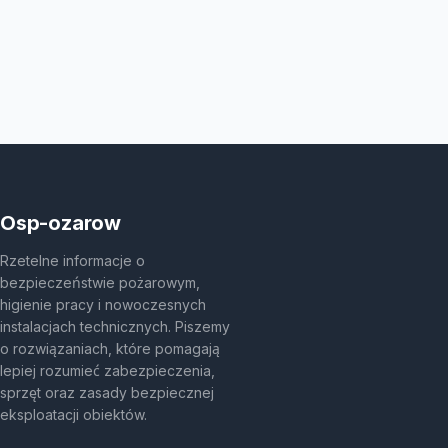
Osp-ozarow
Rzetelne informacje o
bezpieczeństwie pożarowym,
higienie pracy i nowoczesnych
instalacjach technicznych. Piszemy
o rozwiązaniach, które pomagają
lepiej rozumieć zabezpieczenia,
sprzęt oraz zasady bezpiecznej
eksploatacji obiektów.