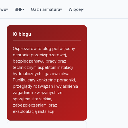
two
BHP
Gaz i armatura
Więcej
O blogu
Osp-ozarow to blog poświęcony
ochronie przeciwpożarowej,
bezpieczeństwu pracy oraz
technicznym aspektom instalacji
hydraulicznych i gazownictwa.
Publikujemy konkretne poradniki,
przeglądy rozwiązań i wyjaśnienia
zagadnień związanych ze
sprzętem strażackim,
zabezpieczeniami oraz
eksploatacją instalacji.