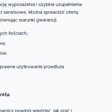
ję wyposażenia i szybkie uzupełnienia
ci serwisowe. Można sprawdzić ofertę
ównując warunki gwarancji.
ch ilościach;
wa;
rów.
oprawne użytkowanie przedłuża
uwia
wnicy powinni wiedzieć, jak prać i