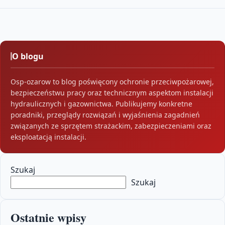
O blogu
Osp-ozarow to blog poświęcony ochronie przeciwpożarowej,
bezpieczeństwu pracy oraz technicznym aspektom instalacji
hydraulicznych i gazownictwa. Publikujemy konkretne
poradniki, przeglądy rozwiązań i wyjaśnienia zagadnień
związanych ze sprzętem strażackim, zabezpieczeniami oraz
eksploatacją instalacji.
Szukaj
Szukaj
Ostatnie wpisy