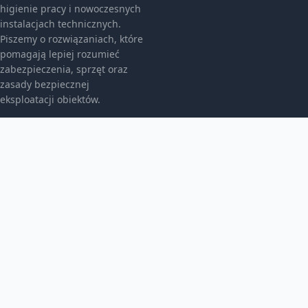
higienie pracy i nowoczesnych
instalacjach technicznych.
Piszemy o rozwiązaniach, które
pomagają lepiej rozumieć
zabezpieczenia, sprzęt oraz
zasady bezpiecznej
eksploatacji obiektów.
KATEGORIE
Bez kategorii
Bez kategorii
Bezpieczeństwo I Bhp
TEMATY
Gazownictwo I Armatura
Instalacje Hydrauliczne