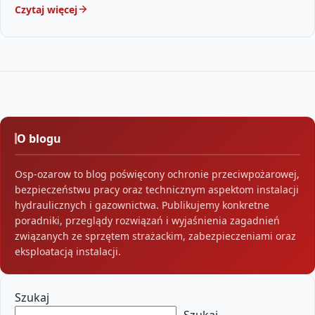
Czytaj więcej
O blogu
Osp-ozarow to blog poświęcony ochronie przeciwpożarowej,
bezpieczeństwu pracy oraz technicznym aspektom instalacji
hydraulicznych i gazownictwa. Publikujemy konkretne
poradniki, przeglądy rozwiązań i wyjaśnienia zagadnień
związanych ze sprzętem strażackim, zabezpieczeniami oraz
eksploatacją instalacji.
Szukaj
Szukaj