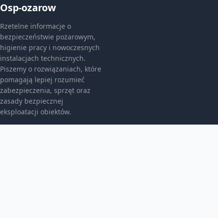
Osp-ozarow
Rzetelne informacje o
bezpieczeństwie pożarowym,
higienie pracy i nowoczesnych
instalacjach technicznych.
Piszemy o rozwiązaniach, które
pomagają lepiej rozumieć
zabezpieczenia, sprzęt oraz
zasady bezpiecznej
eksploatacji obiektów.
KATEGORIE
Bez kategorii
Bez kategorii
Bezpieczeństwo I Bhp
TEMATY